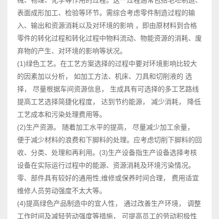
械、物理、化学等作用的过程。这一过程通常包括毛坯制造、
表面成形加工、检验等环节。需综合考虑零件制造过程的输
入、输出和资源消耗以及对环境的影响 ，即由原材料到合格
零件的转化过程和转化过程中物料流动、物能资源的消耗、废
弃物的产生、对环境的影响等状况。
(1)绿色工艺。在工艺方案选择的过程中要对环境影响比较大
的因素加以分析， 如加工方法、机床、刀具和切削液的 选
择， 尽量根据车间资源信息， 生成具有可选择的多工艺路线
提高工艺选择简捷化程度， 达到节约能源， 减少消耗， 降低
工艺成本和污染处理费用等。
(2)生产资源。 随着加工水平的提高， 尽量减少加工余量，
便于减少材料的浪费和下脚料的处理。应考虑切削下脚料的回
收、分类、处理和再利用。(3)生产设备指生产设备选择考核
设备在实际运行过程中的能源、资源消耗及环境污染情况。
零、部件具有较好的通用性;维修或保养时间合理， 费用适宜
维修人员劳动强度不太大等。
(4)提高绿色产品制造中的宜人性， 通过改善生产环境， 调整
工作时间及减轻劳动强度等措施， 可提高员工的劳动积极性