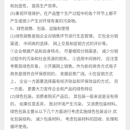
和创造性， 提高生产效率。
(5)重视环境保护。在产品整个生产过程中的各个环节上都不
产生或很少产生对环境有害的污染物。
5、绿色销售、包装、运输和使用
(1)绿色销售是指企业对销售环节进行生态管理， 它包含分销
渠道、 中间商的选择、 网上交易和促销方式的评价等。
①企业根据产品和自身特点， 尽量缩短分销渠道， 减少分销
过程中的污染和社会资源的损失， ②选用中间商时， 应注意
考察其绿色形象， ③开展网上销售。作为新的商务方式电子
商务是很符合环保原则的， 发展前景广阔。④在促销方式
上， 企业一方面要选择最有经济效益和环保效益的方式， 另
一方面， 更要大力宣传企业和产品的绿色特征
(2)绿色包装。消费者购买产品后， 其包装一般来说是没有用
的， 如果任意丢弃， 既对环境产生污染， 又浪费包装材料。
绿色包装主要从以下几个方面进行考虑实施绿色包装设计,优
化包装结构， 减少包装材料， 考虑包装材料的回收、处理和
循环使用。