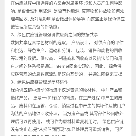
在供应过程中所选择的方案会对周围环 境和人员产生何种影
响, 是否合理利用咨源, 是否节约能源, 废弃物和排放物如何处
理与回收, 及对境影响是否做出评价等等,而这些正是绿色供应
链管理所应具备的新功能。
2、绿色供应链管理强调供应商之间的数据共享
数据共享包含绿色材料的选取， 产品设计， 对供应商的评估
和挑选、绿色生产、运输和分销， 包装、销售和废物的回收
等过程的数据。供应商， 制造商和回收商以及执法部门和用
户之间的联系都是通过 Internet网来实现的，因此， 绿色供
应链管理的信息数据流动是双向互动的， 并通过网络来支撑
3、绿色供应链管理是闭环运作
绿色供应链中流动的物流不仅是普通的原材料、 中间产品和
最终产品， 更是一种“绿色”的物流。在生产过程 中产生的废
品、废料和在运输、仓储、销售过程中产生的揭坏件及被用户
淘汰的产品均须回收外理， 当报废产品或 其零部件经回收外
理后可以再使用， 或可作为原材料重复利用时， 绿色供应链
没有终止点.是“从摇篮到再现”:如经处理后可重新销售， 可回