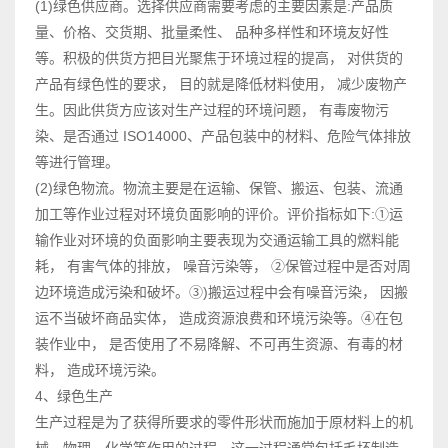
(1)绿色供应商。选择供应商需要考虑的主要因素是:产品质
量、价格、交货期、批量柔性、 品种多样性和环境友好性
等。积极的供货方把目光聚焦于环境过程的提高， 对供货的
产品有绿色性的要求， 目的就是降低材料使用， 减少废物产
生。因此供货方应该对生产过程的环境问题， 有毒废物污
染、是否通过 ISO14000、产品包装中的材料、危险气体排放
等进行管理。
(2)绿色物流。物流主要是在运输、保管、搬运、包装、流通
加工等作业过程对环境负面影响的评价。评价指标如下:①运
输作业对环境的负面影响主要表现为交通运输工具的燃料能
耗， 有害气体的排放， 噪音污染等， ②保管过程中是否对周
边环境造成污染和破坏。③)搬运过程中会有噪音污染， 因搬
运不当破坏商品实体， 造成资源浪费和环境污染等。④在包
装作业中， 是否使用了不易降解、不可再生资源、有毒的材
料， 造成环境污染。
4、绿色生产
生产过程是为了获得所要求的零件形状而施加于原材料上的机