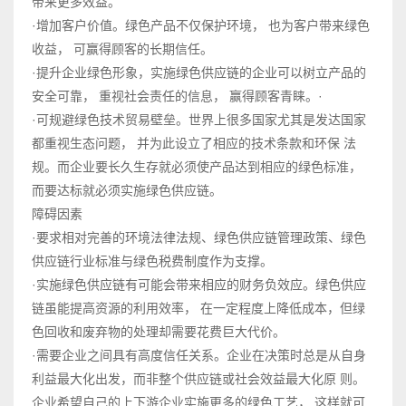
带来更多效益。
·增加客户价值。绿色产品不仅保护环境， 也为客户带来绿色
收益， 可赢得顾客的长期信任。
·提升企业绿色形象，实施绿色供应链的企业可以树立产品的
安全可靠， 重视社会责任的信息， 赢得顾客青睐。·
·可规避绿色技术贸易壁垒。世界上很多国家尤其是发达国家
都重视生态问题， 并为此设立了相应的技术条款和环保 法
规。而企业要长久生存就必须使产品达到相应的绿色标准，
而要达标就必须实施绿色供应链。
障碍因素
·要求相对完善的环境法律法规、绿色供应链管理政策、绿色
供应链行业标准与绿色税费制度作为支撑。
·实施绿色供应链有可能会带来相应的财务负效应。绿色供应
链虽能提高资源的利用效率， 在一定程度上降低成本，但绿
色回收和废弃物的处理却需要花费巨大代价。
·需要企业之间具有高度信任关系。企业在决策时总是从自身
利益最大化出发，而非整个供应链或社会效益最大化原 则。
企业希望自己的上下游企业实施更多的绿色工艺， 这样就可